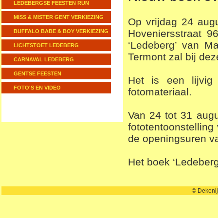
LEDEBERGSE FEESTEN RUN
MISS & MISTER GENT VERKIEZING
Op vrijdag 24 aug
Hoveniersstraat 9
BUFFALO BABE & BOY VERKIEZING
‘Ledeberg’ van Ma
LICHTSTOET LEDEBERG
Termont zal bij dez
CARNAVAL LEDEBERG
GENTSE FEESTEN
Het is een lijvi
FOTO'S EN VIDEO
fotomateriaal.
Van 24 tot 31 augu
fototentoonstelling
de openingsuren v
Het boek ‘Ledeberg’
© Dekenij Ledeberg